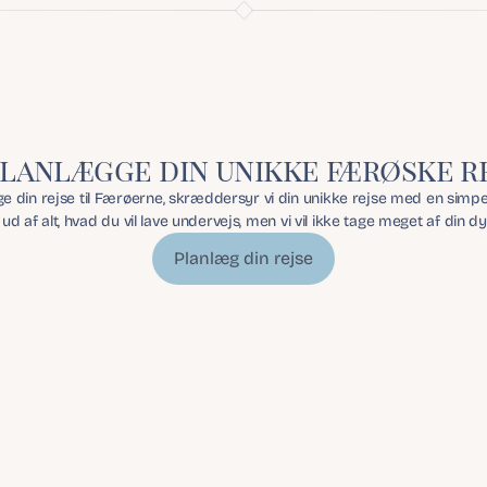
planlægge din unikke færøske r
 din rejse til Færøerne, skræddersyr vi din unikke rejse med en simpel,
 ud af alt, hvad du vil lave undervejs, men vi vil ikke tage meget af din d
Planlæg din rejse