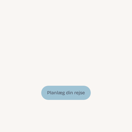
ærøernes rejseplan
MÓT TRAVEL er et l
uksuriøst rejsebureau
, der designer skræddersyed
laner helt til dig. Der er ingen standardiserede oplevelser. Vi tager os tid t
 dine interesser, drømme og præferencer for at skabe en uforglemmelig 
gennem Færøerne.
u klar til at opleve øerne på din måde? Book med os i dag for at begynde
planlægge din skræddersyede rejseplan.
Planlæg din rejse