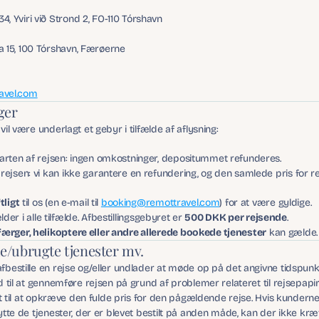
4, Yviri við Strond 2, FO-110 Tórshavn
a 15, 100 Tórshavn, Færøerne
avel.com
ger
il være underlagt et gebyr i tilfælde af aflysning:
starten af rejsen: ingen omkostninger, depositummet refunderes.
f rejsen: vi kan ikke garantere en refundering, og den samlede pris for r
tligt
 til os (en e-mail til 
booking@remottravel.com
) for at være gyldige.
lder i alle tilfælde. Afbestillingsgebyret er 
500 DKK per rejsende
.
færger, helikoptere eller andre allerede bookede tjenester
 kan gælde.
/ubrugte tjenester mv.
bestille en rejse og/eller undlader at møde op på det angivne tidspunkt 
d til at gennemføre rejsen på grund af problemer relateret til rejsepapir
ret til at opkræve den fulde pris for den pågældende rejse. Hvis kunderne
nytte de tjenester, der er blevet bestilt på anden måde, kan der ikke k