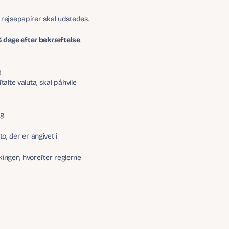
og rejsepapirer skal udstedes.
3 dage efter bekræftelse
.
, og 
lte valuta, skal påhvile 
g.
, der er angivet i 
kingen, hvorefter reglerne 