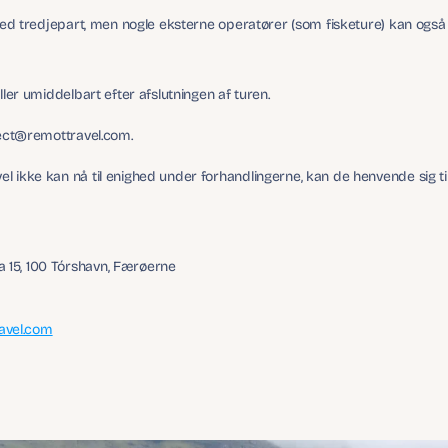
 med tredjepart, men nogle eksterne operatører (som fisketure) kan også
ller umiddelbart efter afslutningen af turen.
nect@remottravel.com.
 ikke kan nå til enighed under forhandlingerne, kan de henvende sig til 
a 15, 100 Tórshavn, Færøerne
avel.com