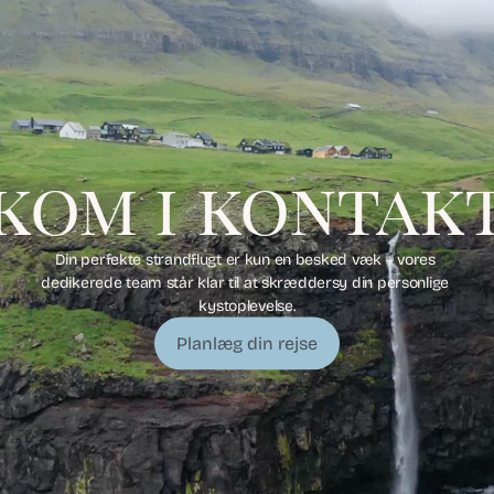
kom i kontak
Din perfekte strandflugt er kun en besked væk – vores 
dedikerede team står klar til at skræddersy din personlige 
kystoplevelse.
Planlæg din rejse