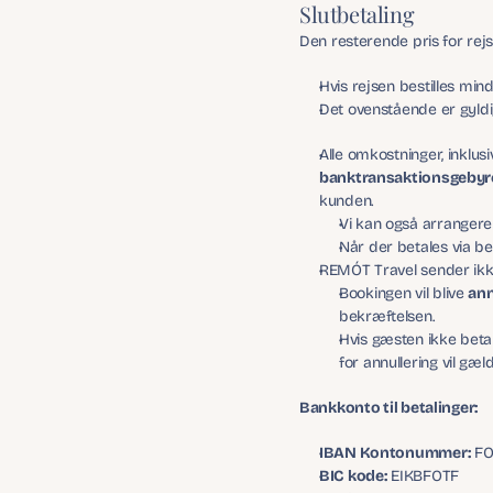
Slutbetaling
Den resterende pris for rej
Hvis rejsen bestilles mi
Det ovenstående er gyldi
Alle omkostninger, inklus
banktransaktionsgebyr
kunden.
Vi kan også arrangere
Når der betales via be
REMÓT Travel sender ikke
Bookingen vil blive 
ann
bekræftelsen.
Hvis gæsten ikke betale
for annullering vil gæld
Bankkonto til betalinger:
IBAN Kontonummer:
 F
BIC kode:
 EIKBFOTF