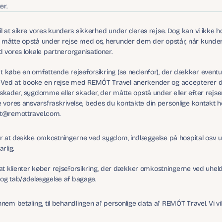
er.
il at sikre vores kunders sikkerhed under deres rejse. Dog kan vi ikke h
er måtte opstå under rejse med os, herunder dem der opstår, når kund
vores lokale partnerorganisationer.
t købe en omfattende rejseforsikring (se nedenfor), der dækker eventuelle
 Ved at booke en rejse med REMÓT Travel anerkender og accepterer du
 skader, sygdomme eller skader, der måtte opstå under eller efter rejse
vores ansvarsfraskrivelse, bedes du kontakte din personlige kontakt h
t@remottravel.com.
 for at dække omkostningerne ved sygdom, indlæggelse på hospital osv. 
rlig.
, at klienter køber rejseforsikring, der dækker omkostningerne ved uheld 
og tab/ødelæggelse af bagage.
m betaling, til behandlingen af personlige data af REMÓT Travel. Vi vil re