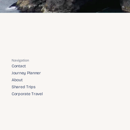
Navigation
Contact
Contact
Journey Planner
Journey Planner
About
About
Shared Trips
Shared Trips
Corporate Travel
Corporate Travel