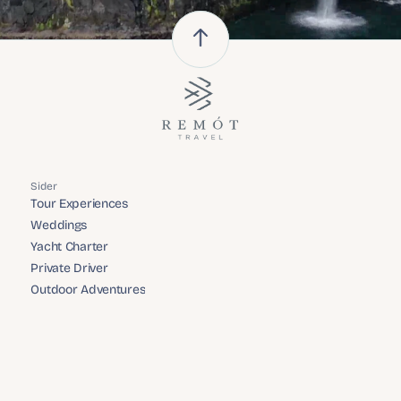
Sider
Tour Experiences
Tour Experiences
Weddings
Weddings
Yacht Charter
Yacht Charter
Private Driver
Private Driver
Outdoor Adventures
Outdoor Adventures