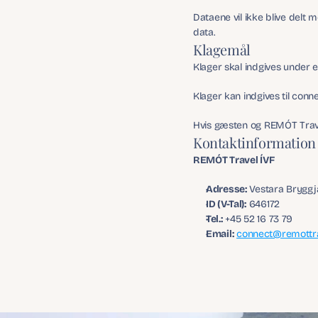
Dataene vil ikke blive delt
data.
Klagemål
Klager skal indgives under e
Klager kan indgives til con
Hvis gæsten og REMÓT Travel
Kontaktinformation
REMÓT Travel ÍVF
Adresse:
 Vestara Bryggj
ID (V-Tal):
 646172
Tel.:
 +45 52 16 73 79
Email:
connect@remottr