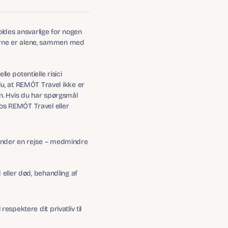
oldes ansvarlige for nogen 
erne er alene, sammen med 
 potentielle risici 
, at REMÓT Travel ikke er 
n. Hvis du har spørgsmål 
os REMÓT Travel eller 
under en rejse – medmindre 
eller død, behandling af 
spektere dit privatliv til 