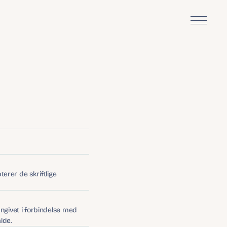
er
rer de skriftlige 
givet i forbindelse med 
lde.