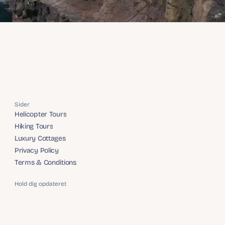
Sider
Helicopter Tours
Helicopter Tours
Hiking Tours
Hiking Tours
Luxury Cottages
Luxury Cottages
Privacy Policy
Privacy Policy
Terms & Conditions
Terms & Conditions
Hold dig opdateret