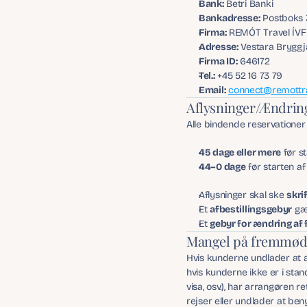
Bank:
 Betri Banki
Bankadresse:
 Postboks 3
Firma:
 REMÓT Travel ÍVF
Adresse:
 Vestara Bryggj
Firma ID:
 646172
Tel.:
 +45 52 16 73 79
Email:
connect@remottr
Aflysninger/Ændrin
Alle bindende reservationer v
45 dage eller mere
 før 
44–0 dage
 før starten a
Aflysninger skal ske 
skrif
Et 
afbestillingsgebyr
 gæ
Et 
gebyr for ændring af 
Mangel på fremmøde
Hvis kunderne undlader at af
hvis kunderne ikke er i stan
visa, osv.), har arrangøren 
rejser eller undlader at be