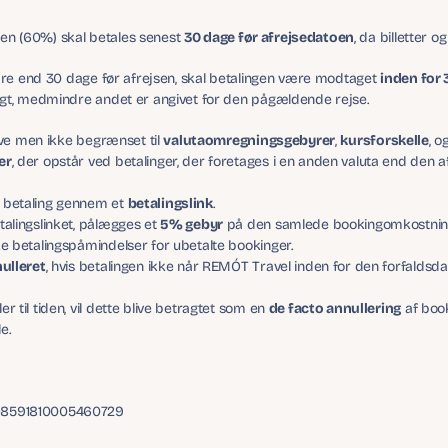
sen (60%) skal betales senest 
30 dage før afrejsedatoen
, da billetter 
ndre end 30 dage før afrejsen, skal betalingen være modtaget 
inden for 
gt, medmindre andet er angivet for den pågældende rejse.
ive men ikke begrænset til 
valutaomregningsgebyrer
, 
kursforskelle
er
, der opstår ved betalinger, der foretages i en anden valuta end den afta
 betaling gennem et 
betalingslink
.
talingslinket, pålægges et 
5% gebyr
 på den samlede bookingomkostnin
 betalingspåmindelser for ubetalte bookinger.
ulleret
, hvis betalingen ikke når REMÓT Travel inden for den forfaldsdato
r til tiden, vil dette blive betragtet som en 
de facto annullering
 af boo
e.
O8591810005460729