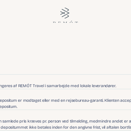
ilkår og betingels
angeres af REMÓT Travel i samarbejde med lokale leverandører.
depositum er modtaget eller med en rejsebureau-garanti. Klienten accepte
depositum.
 samlede pris kræves pr. person ved tilmelding, medmindre andet er an
epositummet ikke betales inden for den angivne frist, vil aftalen bortfa