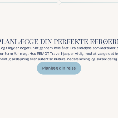
planlægge din perfekte færøer
tilbyder noget unikt gennem hele året. Fra endeløse sommertimer og livl
egen form for magi. Hos REMÓT Travel hjælper vi dig med at vælge det b
ventyr, afslapning eller autentisk kulturel nedsænkning, og skræddersy e
Planlæg din rejse