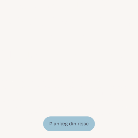
hvornår man skal 
besøge færøerne: 
planlæg din 
ltimative færøern
oplevelse
e ændrer sig smukt med årstidene og tilbyder noget unikt gennem hele
endeløse sommertimer og livlige festivaler til fredfyldte vinternætter un
sene, bringer hver årstid sin egen form for magi. Hos REMÓT Travel hjæl
med at vælge det bedste tidspunkt at besøge baseret på, hvad du ønske
, uanset om det er eventyr, afslapning eller autentisk kulturel nedsænkni
skræddersy en rejse, der perfekt matcher din vision.
Planlæg din rejse