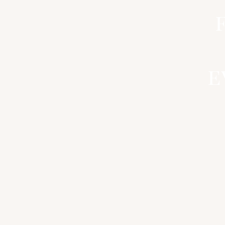
e
M
De
komm
Sandhed
Med na
eventyr
vælge, 