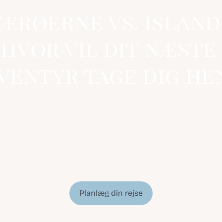
færøerne vs. island:
hvor vil dit næste 
ventyr tage dig he
úlafossur Vandfald. Lundefugle kolonier. Blå Lagune. Et Islandsk lavasho
tte er seværdigheder, du har drømt om at se hele dit liv. Du planlægger 
ende ferie, men kan ikke beslutte, om du vil besøge Færøerne eller Is
en er, at du ikke kan tage fejl med nogen af disse betagende – men fors
– destinationer.
turlig skønhed ved hver en vending, rig kulturarv og masser af aktivitete
lystne, kan du have det sjovt på begge steder. Hvis du har brug for hjælp 
har vi samlet denne nyttige information om hvad du kan forvente fra Isla
Færøerne.
Planlæg din rejse