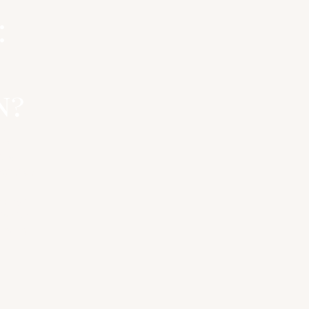
 
n?
w.
en 
land.
kellige 
r for 
til at 
nd vs. 