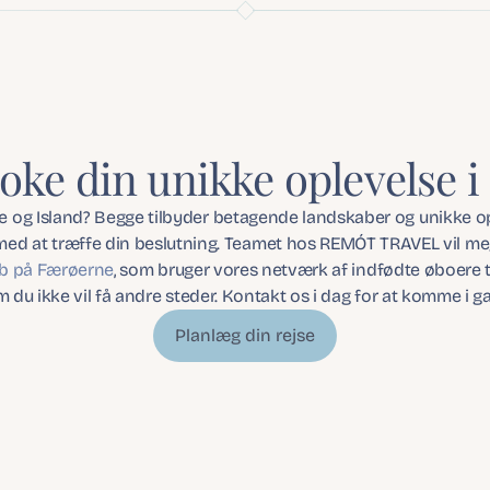
oke din unikke oplevelse 
og Island? Begge tilbyder betagende landskaber og unikke ople
ed at træffe din beslutning. Teamet hos REMÓT TRAVEL vil meg
ab på Færøerne
, som bruger vores netværk af indfødte øboere ti
 du ikke vil få andre steder. Kontakt os i dag for at komme i g
Planlæg din rejse