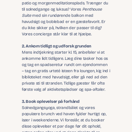
patio og morgenmeditationsplads. Trænger du 
til solnedgange og luksus? Vores 
Penthouse 
Suite
 med sin rundørende balkon med 
havudsigt og boblebad er en gæstefavorit. Er 
du ikke sikker på, hvilken der passer til dig? 
Vores concierge står klar til at hjælpe.
2. Ankom tidligt og udforsk grunden
Mens indtjekning starter kl. 15, anbefaler vi at 
ankomme lidt tidligere. Læg dine tasker hos os 
og tag en spadseretur rundt om ejendommen 
– tag en gratis urteté isteen fra loungen, kig ind i 
biblioteket med havudsigt, eller gå ned ad den 
private sti til stranden. Tidlige gæster får ofte 
første valg af aktivitetspladser og spa-aftaler.
3. Book oplevelser på forhånd
Solnedgangsyoga, strandbålet og vores 
populære brunch ved haven fylder hurtigt op, 
især i weekenderne. Vi foreslår, at du booker 
disse oplevelser et par dage før dit ophold, 