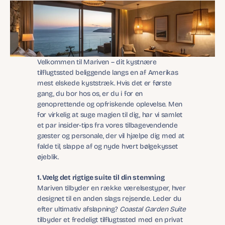
Velkommen til Mariven – dit kystnære 
tilflugtssted beliggende langs en af Amerikas 
mest elskede kyststræk. Hvis det er første 
gang, du bor hos os, er du i for en 
genoprettende og opfriskende oplevelse. Men 
for virkelig at suge magien til dig, har vi samlet 
et par insider-tips fra vores tilbagevendende 
gæster og personale, der vil hjælpe dig med at 
falde til, slappe af og nyde hvert bølgekysset 
øjeblik.
1. Vælg det rigtige suite til din stemning
Mariven tilbyder en række værelsestyper, hver 
designet til en anden slags rejsende. Leder du 
efter ultimativ afslapning? 
Coastal Garden Suite
tilbyder et fredeligt tilflugtssted med en privat 