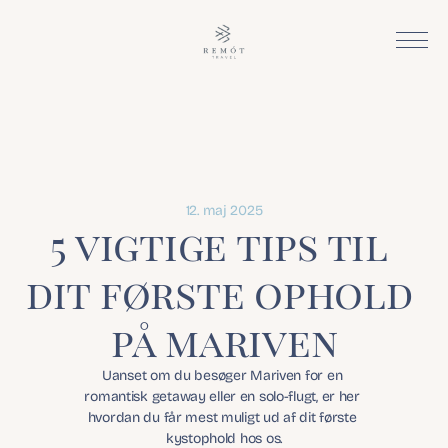
12. maj 2025
5 vigtige tips til 
dit første ophold 
på mariven
Uanset om du besøger Mariven for en 
romantisk getaway eller en solo-flugt, er her 
hvordan du får mest muligt ud af dit første 
kystophold hos os.