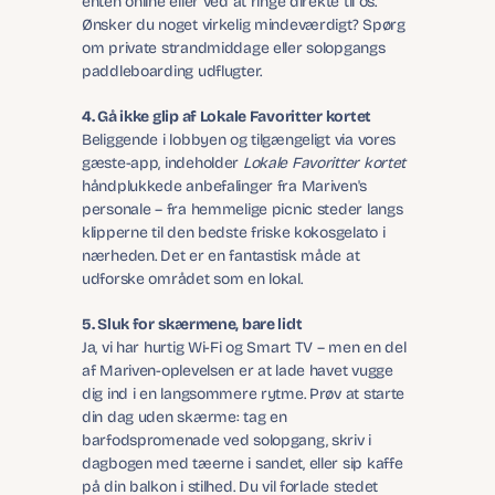
enten online eller ved at ringe direkte til os. 
Ønsker du noget virkelig mindeværdigt? Spørg 
om private strandmiddage eller solopgangs 
paddleboarding udflugter.
4. Gå ikke glip af Lokale Favoritter kortet
Beliggende i lobbyen og tilgængeligt via vores 
gæste-app, indeholder 
Lokale Favoritter kortet
håndplukkede anbefalinger fra Mariven's 
personale – fra hemmelige picnic steder langs 
klipperne til den bedste friske kokosgelato i 
nærheden. Det er en fantastisk måde at 
udforske området som en lokal.
5. Sluk for skærmene, bare lidt
Ja, vi har hurtig Wi-Fi og Smart TV – men en del 
af Mariven-oplevelsen er at lade havet vugge 
dig ind i en langsommere rytme. Prøv at starte 
din dag uden skærme: tag en 
barfodspromenade ved solopgang, skriv i 
dagbogen med tæerne i sandet, eller sip kaffe 
på din balkon i stilhed. Du vil forlade stedet 