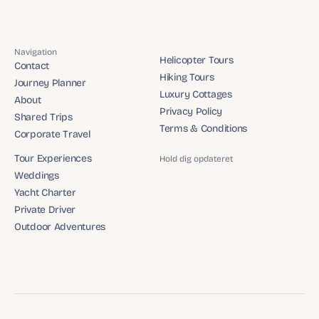
Navigation
Helicopter Tours
Contact
Helicopter Tours
Hiking Tours
Contact
Journey Planner
Hiking Tours
Luxury Cottages
Journey Planner
About
Luxury Cottages
Privacy Policy
About
Shared Trips
Privacy Policy
Terms & Conditions
Shared Trips
Corporate Travel
Terms & Conditions
Corporate Travel
Tour Experiences
Hold dig opdateret
Tour Experiences
Weddings
Weddings
Yacht Charter
Yacht Charter
Private Driver
Private Driver
Outdoor Adventures
Outdoor Adventures